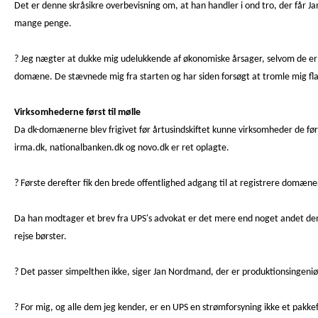
Det er denne skråsikre overbevisning om, at han handler i ond tro, der får
mange penge.
? Jeg nægter at dukke mig udelukkende af økonomiske årsager, selvom de er
domæne. De stævnede mig fra starten og har siden forsøgt at tromle mig fl
Virksomhederne først til mølle
Da dk-domænerne blev frigivet før årtusindskiftet kunne virksomheder de f
irma.dk, nationalbanken.dk og novo.dk er ret oplagte.
? Første derefter fik den brede offentlighed adgang til at registrere domæner
Da han modtager et brev fra UPS's advokat er det mere end noget andet den 
rejse børster.
? Det passer simpelthen ikke, siger Jan Nordmand, der er produktionsingeni
? For mig, og alle dem jeg kender, er en UPS en strømforsyning ikke et pakke