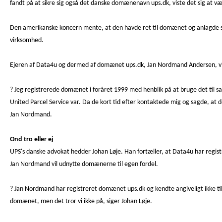
fandt på at sikre sig også det danske domænenavn ups.dk, viste det sig at v
Den amerikanske koncern mente, at den havde ret til domænet og anlagde sag 
virksomhed.
Ejeren af Data4u og dermed af domænet ups.dk, Jan Nordmand Andersen, vil
? Jeg registrerede domænet i foråret 1999 med henblik på at bruge det til s
United Parcel Service var. Da de kort tid efter kontaktede mig og sagde, at de
Jan Nordmand.
Ond tro eller ej
UPS's danske advokat hedder Johan Løje. Han fortæller, at Data4u har reg
Jan Nordmand vil udnytte domænerne til egen fordel.
? Jan Nordmand har registreret domænet ups.dk og kendte angiveligt ikke til 
domænet, men det tror vi ikke på, siger Johan Løje.